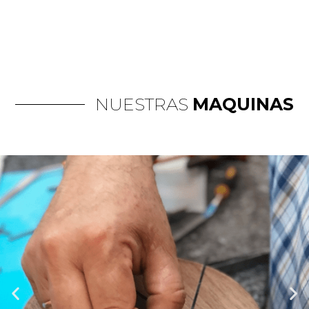
NUESTRAS
MAQUINAS
P
N
r
e