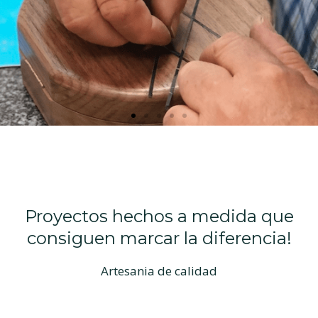
e
x
v
t
i
s
o
l
u
i
s
d
s
e
l
i
d
e
Proyectos hechos a medida que
consiguen marcar la diferencia!
Artesania de calidad