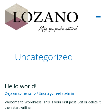
Ir
Men
al
contenido
princ
Uncategorized
Hello world!
Hello
world!
Deja un comentario
/
Uncategorized
/
admin
Welcome to WordPress. This is your first post. Edit or delete it,
then start writing!